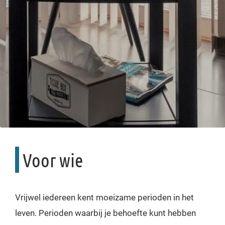
Ho
Wie b
Counseli
Voor
Con
Voor wie
Vrijwel iedereen kent moeizame perioden in het
leven. Perioden waarbij je behoefte kunt hebben